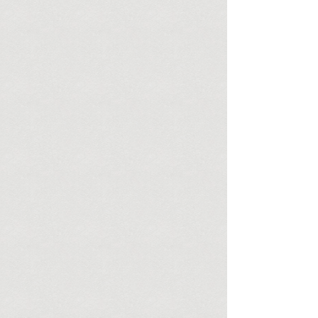
bloß psychisch, auch körperlich. Studien
belegen: Sie schadet gesundheitlich sogar
mehr als...