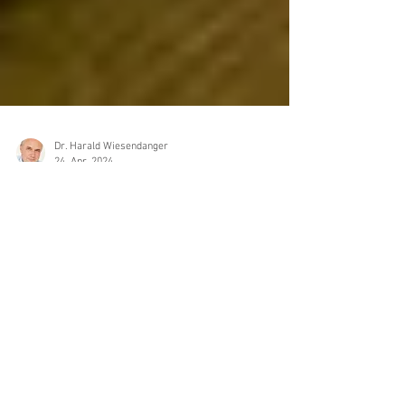
Dr. Harald Wiesendanger
24. Apr. 2024
Einsam? Ein guter Arzt fragt
danach.
Einsamkeit macht auf Dauer krank – nicht
bloß psychisch, auch körperlich. Studien
belegen: Sie schadet gesundheitlich sogar
mehr als...