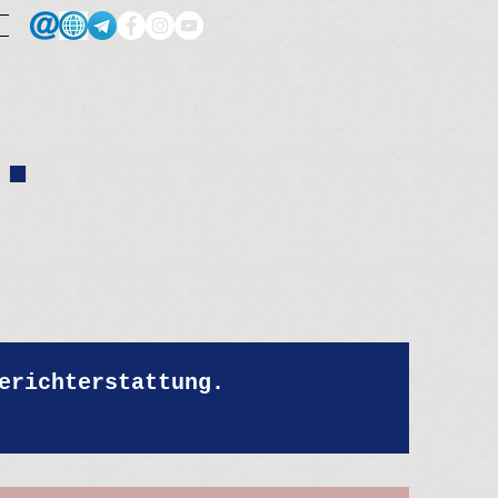
.
erichterstattung.