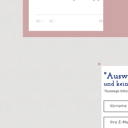
beschimpfst mich als Covidiotin, als...
"Auswe
und kei
"Auswege Infos"