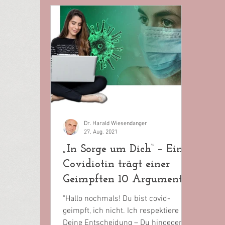
Dr. Harald Wiesendanger
27. Aug. 2021
„In Sorge um Dich“ – Eine
Covidiotin trägt einer
Geimpften 10 Argumente
vor
"Hallo nochmals! Du bist covid-
geimpft, ich nicht. Ich respektiere
Deine Entscheidung – Du hingegen