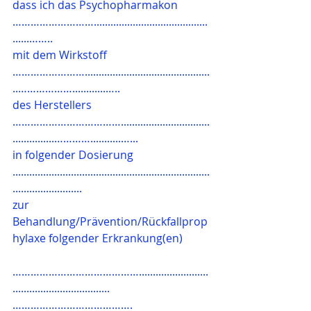
dass ich das Psychopharmakon 
……………………….........................................
......……..
mit dem Wirkstoff 
…………………….............................................
..………………............…..
des Herstellers 
………………………………................................
...............…………...........…...
in folgender Dosierung 
.......................................................................
.........................
zur 
Behandlung/Prävention/Rückfallprop
hylaxe folgender Erkrankung(en)
…………………………………….........................
...................................
………………………………….