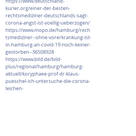
https://www.deutschland-
kurier.org/einer-der-besten-
rechtsmediziner-deutschlands-sagt-
corona-angst-ist-voellig-ueberzogen/
https://www.mopo.de/hamburg/rech
tsmediziner--ohne-vorerkrankung-ist-
in-hamburg-an-covid-19-noch-keiner-
gestorben--36508928
https://www.bild.de/bild-
plus/regional/hamburg/hamburg-
aktuell/koryphaee-prof-dr-klaus-
pueschel-ich-untersuche-die-corona-
leichen-
69776182,view=conversionToLogin.bil
d.html
; 
https://www.epochtimes.de/politik/de
utschland/hamburger-kritisieren-
falsche-rki-zaehlweise-
rechtsmediziner-covid-19-ist-nur-im-