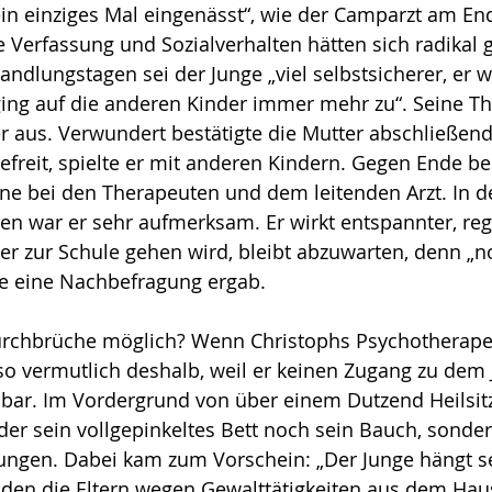
n einziges Mal eingenässt“, wie der Camparzt am En­de
e Verfas­sung und Sozialverhalten hätten sich radikal 
nd­lungs­tagen sei der Junge „viel selbstsicherer, er
ging auf die anderen Kinder immer mehr zu“. Seine T
er aus. Verwundert bestätigte die Mutter abschließend
efreit, spielte er mit anderen Kindern. Gegen Ende be
ne bei den Thera­peuten und dem leitenden Arzt. In de
n war er sehr aufmerksam. Er wirkt entspannter, reg
eder zur Schule gehen wird, bleibt abzuwarten, denn „n
wie eine Nachbe­fra­gung ergab.
rchbrüche möglich? Wenn Christophs Psychotherapeu
so vermutlich deshalb, weil er keinen Zugang zu dem 
nbar. Im Vordergrund von über einem Dutzend Heilsit
er sein vollgepinkeltes Bett noch sein Bauch, sonder
ungen. Dabei kam zum Vor­schein: „Der Junge hängt s
, den die Eltern wegen Gewalttätigkeiten aus dem Hau