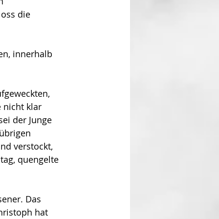
n 
oss die 
en, innerhalb 
fgeweck­ten, 
 nicht klar 
sei der Junge 
 übrigen 
nd verstockt, 
tag, quengelte 
sener. Das 
ri­stoph hat 