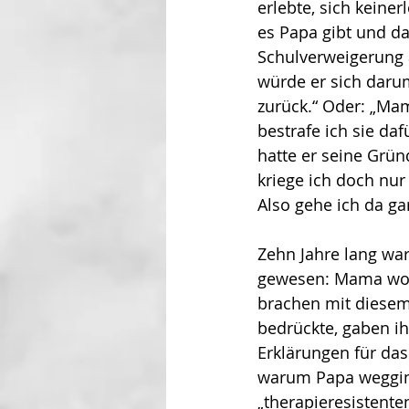
erlebte, sich keine
es Papa gibt und das
Schulverweigerung 
würde er sich dar
zurück.“ Oder: „Mam
bestrafe ich sie da
hatte er seine Grün
kriege ich doch nur
Also gehe ich da gar
Zehn Jahre lang war
gewesen: Mama wollt
brachen mit diesem
bedrückte, gaben ih
Erklärungen für da
warum Papa weggin
„therapieresistent