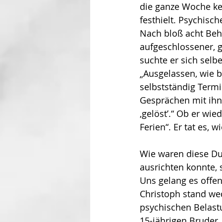
die ganze Woche kei
festhielt. Psychisch
Nach bloß acht Beha
aufgeschlossener, 
suchte er sich selb
„Ausgelassen, wie b
selbstständig Termi
Gesprächen mit ihne
‚gelöst’.“ Ob er wi
Ferien“. Er tat es, 
Wie waren diese Du
ausrichten konnte, 
Uns gelang es offe
Christoph stand wed
psychischen Belast
15-jährigen Bruder