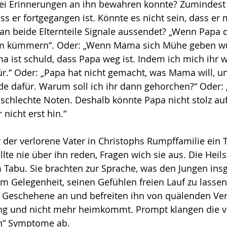
rlei Erinnerungen an ihn bewahren konnte? Zumindest 
s er fortgegangen ist. Könn­te es nicht sein, dass er m
an beide Elternteile Signale aussendet? „Wenn Papa 
um kümmern“. Oder: „Wenn Mama sich Mühe geben wü
a ist schuld, dass Papa weg ist. Indem ich mich ihr w
für.“ Oder: „Papa hat nicht gemacht, was Mama will, 
de dafür. Warum soll ich ihr dann gehorchen?“ Oder: 
 schlechte Noten. Deshalb könnte Papa nicht stolz auf
 nicht erst hin.“
 der verlorene Vater in Christophs Rumpffamilie ein
e nie über ihn reden, Fragen wich sie aus. Die Heils
 Tabu. Sie brachten zur Sprache, was den Jungen ins
m Gelegenheit, seinen Gefühlen freien Lauf zu lassen
s Geschehene an und befreiten ihn von quälenden Ve
g und nicht mehr heimkommt. Prompt klangen die ve
en“ Symptome ab.