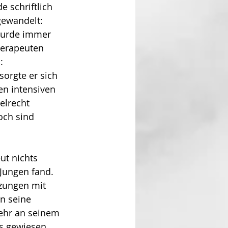
 schriftlich 
gewandelt: 
 wurde immer 
herapeuten 
: 
sorgte er sich 
n in­tensiven 
elrecht 
och sind 
t nichts 
Jungen fand. 
zungen mit 
n seine 
ehr an seinem 
s gewiesen 