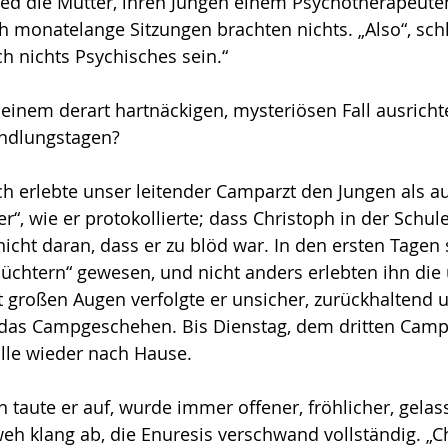
ed die Mutter, ihren Jungen einem Psychotherapeute
 monatelange Sitzungen brach­ten nichts. „Also“, schl
h nichts Psychisches sein.“
einem derart hartnäckigen, mysteriösen Fall ausricht
andlungstagen?
 erlebte unser leitender Camparzt den Jungen als au
er“, wie er protokollierte; dass Christoph in der Schule
icht daran, dass er zu blöd war. In den ersten Tagen 
chüchtern“ gewesen, und nicht anders erlebten ihn die
 großen Augen ver­folgte er unsicher, zurückhaltend u
das Campge­schehen. Bis Dienstag, dem dritten Camp­
lle wieder nach Hause.
taute er auf, wurde immer offener, fröhlicher, gelas
h klang ab, die Enuresis verschwand vollständig. „Ch