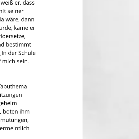
weiß er, dass 
it seiner 
da wäre, dann 
rde, käme er 
idersetze, 
und bestimmt 
„In der Schule 
 mich sein. 
 Tabuthema 
itzungen 
geheim 
, boten ihm 
rmutungen, 
rmeintlich 