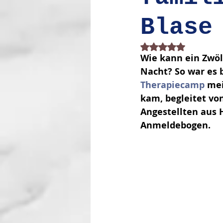
Blase
Mit NaN von 5 Stern
Wie kann ein Zwöl
Nacht? So war es b
Therapiecamp
 me
kam, be­gleitet v
Angestellten aus 
Anmeldebogen. 