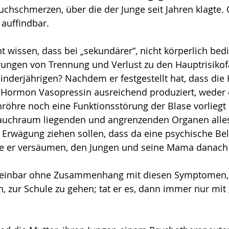
chschmerzen, über die der Junge seit Jahren klagte. 
auffindbar. 
ht wissen, dass bei „sekundärer“, nicht körperlich bed
ungen von Trennung und Verlust zu den Hauptrisiko­f
inderjährigen? Nachdem er festgestellt hat, dass die
 Hormon Vaso­pres­sin ausreichend produziert, weder 
öhre noch eine Funk­ti­onsstörung der Blase vorliegt
auchraum liegenden und angrenzenden Organen alle
 in Erwägung ziehen sollen, dass da eine psychische Be
te er versäumen, den Jungen und seine Mama danach 
inbar ohne Zusam­men­hang mit diesen Symptomen, 
h, zur Schule zu gehen; tat er es, dann immer nur mit