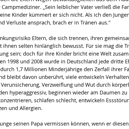
r Campmediziner. „Sein leiblicher Vater verließ die Fa
eine Kinder kümmert er sich nicht. Als ich den Jungen
 Verluste an­sprach, brach er in Tränen aus.“ 
kungsrisiko Eltern, die sich trennen, ihren gemein
t ihnen selten hinlänglich bewusst. Für sie mag die T
iung sein; doch für ihre Kinder bricht eine Welt zusa
hen 1998 und 2008 wurde in Deutschland jede dritte 
odurch 1,7 Millionen Minderjährige den Zerfall ihrer Fa
ind bleibt davon unberührt, viele entwickeln Verhalten
Verunsiche­rung, Verzweiflung und Wut durch körperl
en hyperaggressiv, beginnen wieder am Daumen zu l
nzentrieren, schlafen schlecht, entwickeln Essstörun
en und Allergien. 
n Junge seinen Papa vermissen können, wenn er diesen