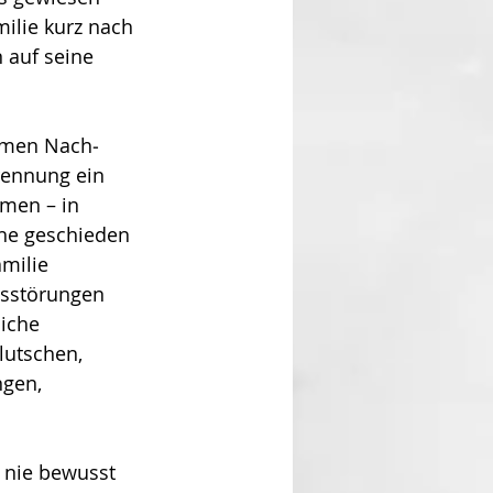
milie kurz nach 
 auf seine 
samen Nach­
rennung ein 
mmen – in 
Ehe geschieden 
milie 
sstö­run­gen 
iche 
utschen, 
gen, 
 nie bewusst 