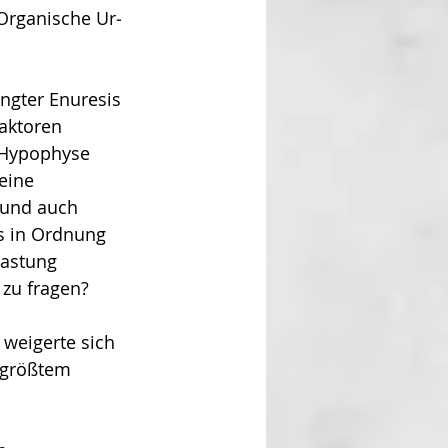
Organische Ur­
ingter Enuresis 
aktoren 
 Hypo­physe 
eine 
 und auch 
s in Ordnung 
lastung 
zu fragen?
weigerte sich 
 größtem 