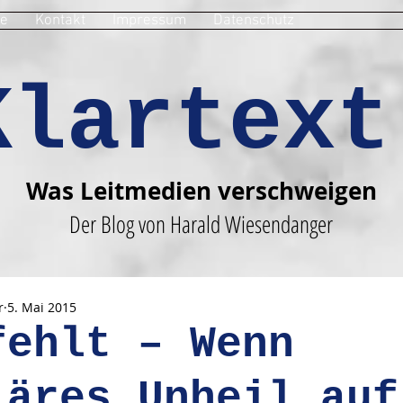
e
Kontakt
Impressum
Datenschutz
Klartext
Was Leitmedien verschweigen
Der Blog von Harald Wiesendanger
r
5. Mai 2015
fehlt – Wenn
iäres Unheil auf