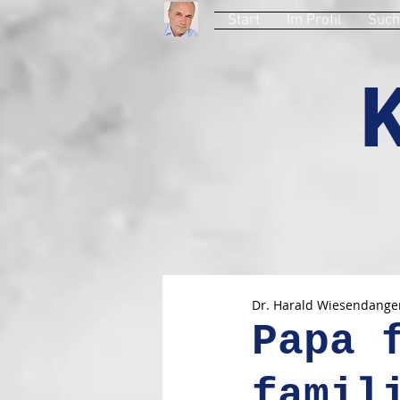
Start
Im Profil
Such
Dr. Harald Wiesendange
Papa 
famil