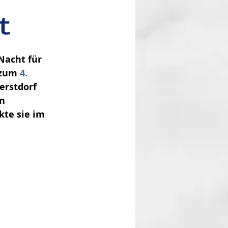
t
Nacht für 
 zum 
4. 
erstdorf 
n 
te sie im 