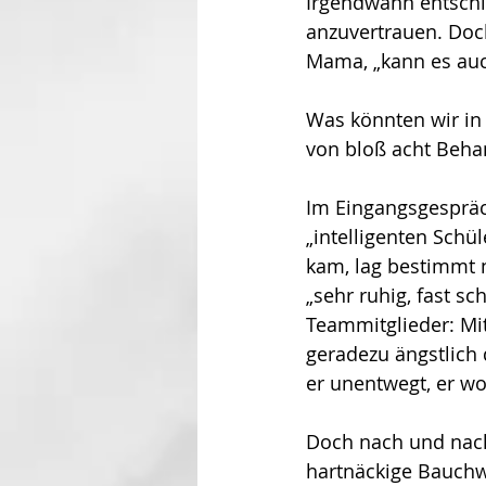
Irgendwann entschi
anzuvertrauen. Doch
Mama, „kann es auc
Was könnten wir in 
von bloß acht Beh
Im Eingangsgespräch
„intelligenten Schül
kam, lag bestimmt n
„sehr ruhig, fast s
Teammitglieder: Mit
geradezu ängstlich 
er unentwegt, er wo
Doch nach und nach 
hartnäckige Bauchwe