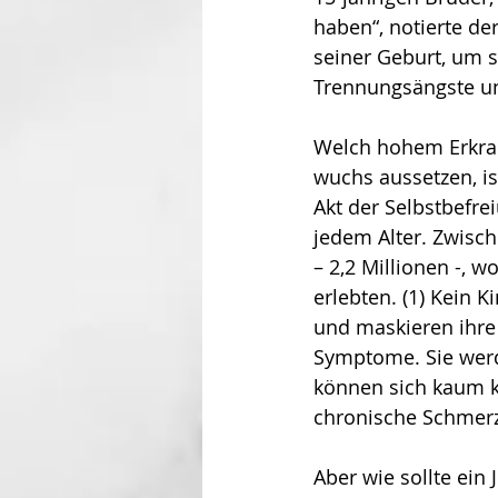
haben“, notierte de
seiner Geburt, um s
Trennungsängste und
Welch hohem Erkran
wuchs aussetzen, is
Akt der Selbstbefre
jedem Alter. Zwisc
– 2,2 Millionen -, w
erlebten. (1) Kein K
und maskieren ihre 
Symptome. Sie werd
können sich kaum ko
chronische Schmerz
Aber wie soll­te ei