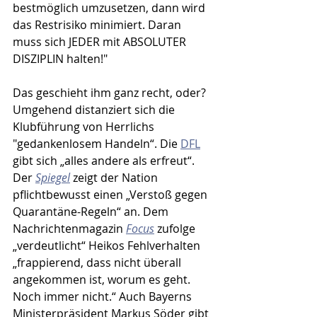
bestmöglich umzusetzen, dann wird 
das Restrisiko minimiert. Daran 
muss sich JEDER mit ABSOLUTER 
DISZIPLIN halten!"
Das geschieht ihm ganz recht, oder? 
Umgehend distanziert sich die 
Klubführung von Herrlichs 
"gedankenlosem Handeln“. Die 
DFL
gibt sich „alles andere als erfreut“. 
Der 
Spiegel
 zeigt der Nation 
pflichtbewusst einen „Verstoß gegen 
Quarantäne-Regeln“ an. Dem 
Nachrichtenmagazin 
Focus
 zufolge 
„verdeutlicht“ Heikos Fehlverhalten 
„
frappierend, dass nicht überall 
angekommen ist, worum es geht. 
Noch immer nicht.
“ Auch Bayerns 
Ministerpräsident Markus Söder gibt 