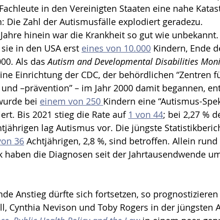
achleute in den Vereinigten Staaten eine nahe Katas
 Die Zahl der Autismusfälle explodiert geradezu.
r Jahre hinein war die Krankheit so gut wie unbekannt
 sie in den USA erst 
eines von 10.000
 Kindern, Ende d
00. Als das 
Autism and Developmental Disabilities Moni
 eine Einrichtung der CDC, der behördlichen “Zentren fü
e und –prävention” – im Jahr 2000 damit begannen, e
wurde bei 
einem von 250 
Kindern eine “Autismus-Spe
ert. Bis 2021 stieg die Rate auf 
1 von 44
; bei 2,27 % d
jährigen lag Autismus vor. Die jüngste Statistikberic
von 36
 Achtjährigen, 2,8 %, sind betroffen. Allein rund
 haben die Diagnosen seit der Jahrtausendwende um
de Anstieg dürfte sich fortsetzen, so prognostizieren
ll, Cynthia Nevison und Toby Rogers in der jüngsten 