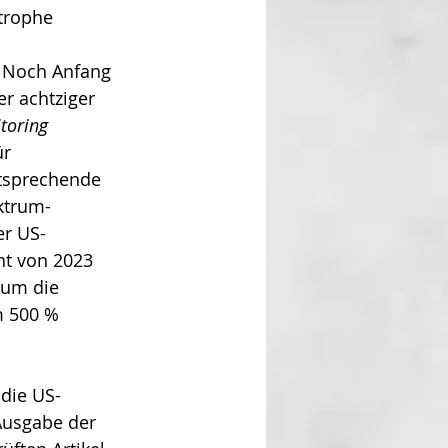
trophe 
. Noch Anfang 
er achtziger 
toring 
r 
ntsprechende 
ktrum-
er US-
ht von 2023 
 um die 
 500 % 
 die US-
Ausgabe der 