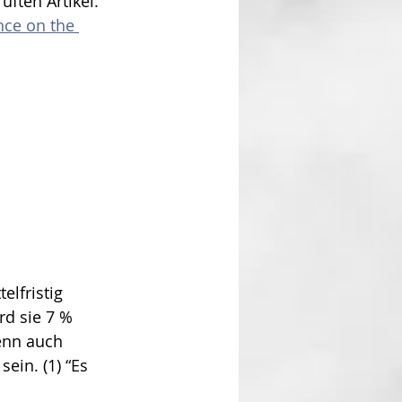
üften Artikel. 
nce on the 
elfristig 
rd sie 7 % 
enn auch 
ein. (1) “Es 