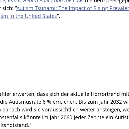
ce, Public Health Policy and the Law
 in einem peer-gepr
 sich: “
Autism Tsunami: The Impact of Rising Prevale
ism in the United States
”. 
tler erwarten, dass sich der aktuelle Horrortrend mitt
d die Autismusrate 6 % erreichen. Bis zum Jahr 2032 wi
 danach wird sie voraussichtlich weiter ansteigen, w
tenfalls könnte im Jahr 2060 jeder Zehnte ein Autist s
itsnotstand.”