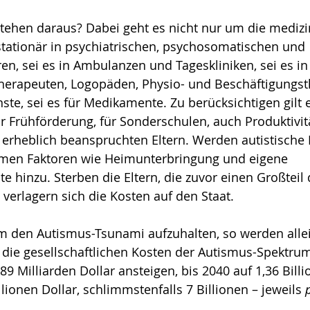
tehen daraus? Dabei geht es nicht nur um die medizi
stationär in psychiatrischen, psychosomatischen und 
ren, sei es in Ambulanzen und Tageskliniken, sei es i
herapeuten, Logopäden, Physio- und Beschäftigungst
nste, sei es für Medikamente. Zu berücksichtigen gilt 
 Frühförderung, für Sonderschulen, auch Produktivitä
 erheblich beanspruchten Eltern. Werden autistische 
men Faktoren wie Heimunterbringung und eigene 
te hinzu. Sterben die Eltern, die zuvor einen Großteil 
 verlagern sich die Kosten auf den Staat.
m den Autismus-Tsunami aufzuhalten, so werden allei
 die gesellschaftlichen Kosten der Autismus-Spektrum
9 Milliarden Dollar ansteigen, bis 2040 auf 1,36 Billi
llionen Dollar, schlimmstenfalls 7 Billionen – jeweils 