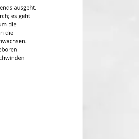
ends ausgeht, 
ch; es geht 
um die 
n die 
anwachsen. 
eboren 
schwinden 