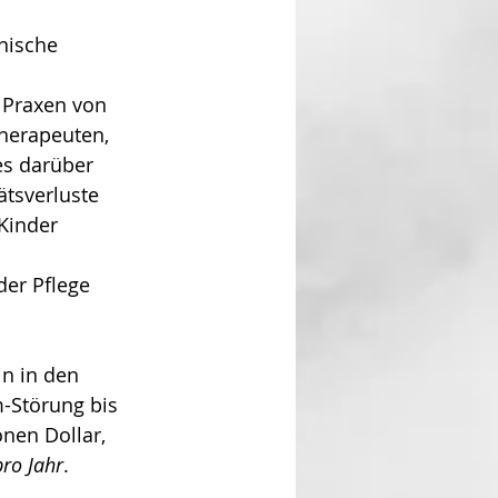
nische 
n Praxen von 
herapeuten, 
es darüber 
tsverluste 
Kinder 
der Pflege 
n in den 
-Störung bis 
onen Dollar, 
pro Jahr
.