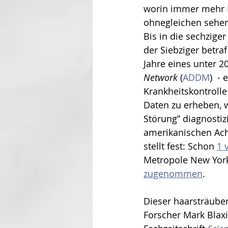
worin immer mehr F
ohnegleichen sehen:
Bis in die sechzige
der Siebziger betraf
Jahre eines unter 20
Network
 (
ADDM
)  -
Krankheitskontroll
Daten zu erheben, 
Störung” diagnostizi
amerikanischen Acht
stellt fest: Schon 
1 
Metropole New York
zugenommen
. 
Dieser haarsträuben
Forscher Mark Blaxi