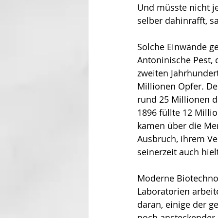
Und müsste nicht je
selber dahinrafft, 
Solche Einwände ge
Antoninische Pest, 
zweiten Jahrhundert
Millionen Opfer. Der
rund 25 Millionen d
1896 füllte 12 Milli
kamen über die Men
Ausbruch, ihrem Ver
seinerzeit auch hiel
Moderne Biotechnolo
Laboratorien arbei
daran, einige der ge
noch ansteckender,