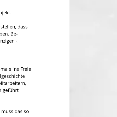
jekt. 
tellen, dass 
iben. Be­
nzigen -, 
mals ins Freie 
l­geschichte 
itarbeitern, 
 geführt 
r muss das so 