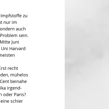
 Impfstoffe zu 
t nur im 
 sondern auch 
Pro­blem sein. 
itte Juni 
 Uni Harvard 
 meisten 
rst recht 
nden, mühelos 
 Cent beinahe 
ika irgend­
 oder Paris? 
eine schier 