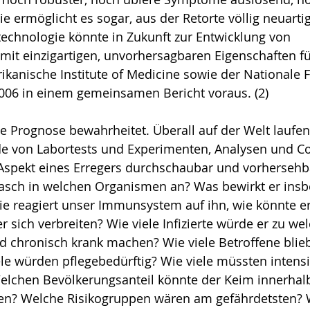
e ermöglicht es sogar, aus der Retorte völlig neuartig
tech­no­logie könnte in Zukunft zur Entwicklung von 
mit einzigartigen, unvorhersagbaren Eigenschaften fü
kanische Institute of Medicine sowie der Nationale 
006 in einem gemeinsamen Bericht voraus. (2)
se Prognose bewahrheitet. Überall auf der Welt laufen
e von Labor­tests und Experimenten, Analysen und C
 Aspekt eines Erregers durch­schau­bar und vorherseh
rasch in welchen Organismen an? Was bewirkt er insbe
 reagiert unser Immunsy­stem auf ihn, wie könnte e
r sich verbreiten? Wie viele Infizierte würde er zu we
d chronisch krank machen? Wie viele Betroffene blie
ele wür­den pflegebedürftig? Wie viele müssten intensi
elchen Bevölkerungsanteil könn­te der Keim innerhal
en? Welche Risikogruppen wären am gefährdetsten? W