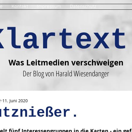
e
Kontakt
Impressum
Datenschutz
Klartext
Was Leitmedien verschweigen
Der Blog von Harald Wiesendanger
r
11. Juni 2020
utznießer.
en bewertet.
lt fünf Interessengruppen in die Karten - ein gef