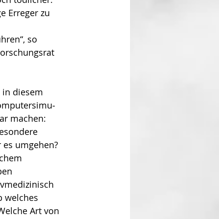
e Erreger zu 
hren“, so 
Forschungsrat 
 in diesem 
omputer­simu­
bar machen: 
­son­dere 
r es umgehen? 
lchem 
ben 
vmedizi­nisch 
b welches 
elche Art von 