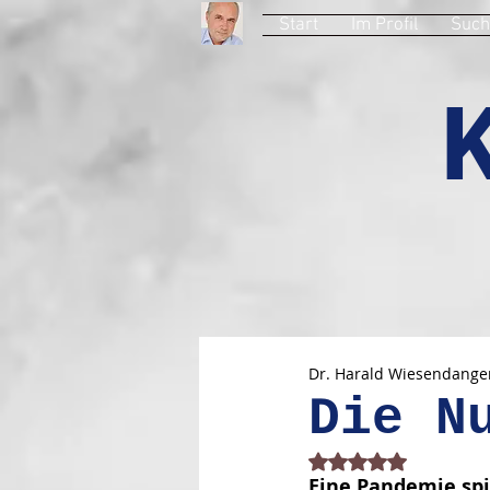
Start
Im Profil
Such
Dr. Harald Wiesendange
Die N
Mit NaN von 5 Stern
Eine Pandemie spie