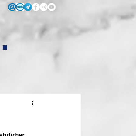
.
ährlicher 