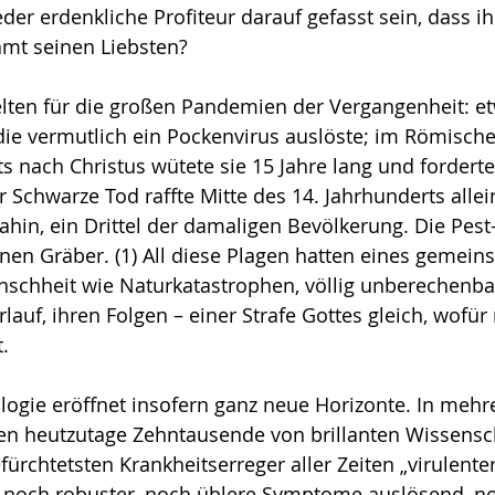
der erdenkliche Profiteur darauf gefasst sein, dass i
samt seinen Liebsten?
lten für die großen Pandemien der Vergangenheit: etw
die ver­mutlich ein Pockenvirus auslöste; im Römisch
s nach Christus wütete sie 15 Jahre lang und forderte
 Schwar­ze Tod raffte Mitte des 14. Jahrhunderts allei
ahin, ein Drittel der damali­gen Bevölkerung. Die Pes
onen Gräber. (1) All diese Plagen hatten eines gemein­
schheit wie Naturkatastro­phen, völlig unberechenba
lauf, ihren Folgen – einer Strafe Gottes gleich, wofür
t.
gie eröffnet insofern ganz neue Hori­zonte. In mehr
ten heutzutage Zehntausende von brillanten Wissensch
fürchtetsten Krankheitserreger aller Zeiten „virulente
 noch robuster, noch üblere Symptome auslösend, noch