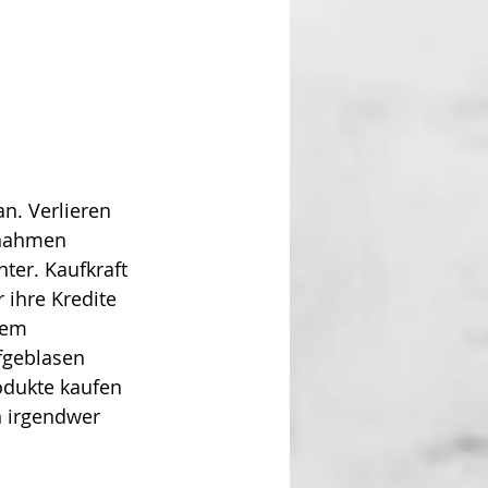
n. Verlieren 
nnahmen 
er. Kaufkraft 
ihre Kredite 
dem 
ge­blasen 
odukte kaufen 
 irgendwer 