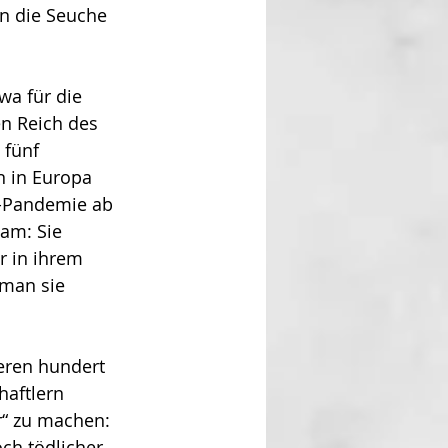
hn die Seuche 
a für die 
en Reich des 
 fünf 
n in Europa 
t-Pandemie ab 
sam: Sie 
r in ihrem 
 man sie 
eren hundert 
aftlern 
r“ zu machen: 
 töd­licher. 