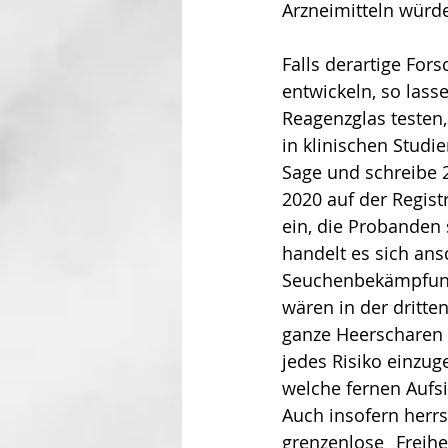
Arzneimitteln würd
Falls derartige For
entwickeln, so lass
Reagenzglas testen,
in klinischen Studi
Sage und schreibe 2
2020 auf der Regist
ein, die Probanden s
handelt es sich ans
Seuchenbekämpfung d
wären in der dritt
ganze Heerscharen 
jedes Risiko einzug
welche fernen Aufsi
Auch insofern herrs
grenzenlose „Freihe