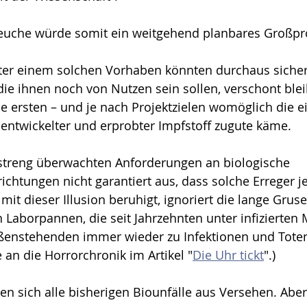
euche würde somit ein weitgehend planbares Großpro
ter einem solchen Vorhaben könnten durchaus sichers
, die ihnen noch von Nutzen sein sollen, verschont ble
e ersten – und je nach Projektzielen wo­möglich die ei
entwickel­ter und erprobter Impfstoff zugute käme.
 streng überwachten Anforderungen an biologische 
ichtungen nicht garantiert aus, dass solche Erreger je
it dieser Illusion beruhigt, ignoriert die lange Gruse
Laborpannen, die seit Jahrzehnten unter infizierten M
ßenstehenden immer wieder zu Infektionen und Toten
 an die Horrorchronik im Artikel "
Die Uhr tickt
".)
en sich alle bisherigen Biounfälle aus Versehen. Abe