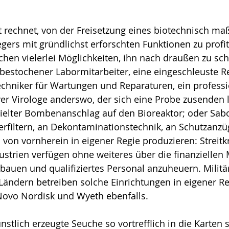
t rechnet, von der Freisetzung eines biotechnisch ma
gers mit gründlichst erforschten Funktionen zu profit
chen vieler­lei Möglichkeiten, ihn nach draußen zu sch
 bestochener Labor­mitarbeiter, eine eingeschleuste Re
ch­niker für Wartungen und Reparaturen, ein professio­
er Virologe anderswo, der sich eine Probe zusenden lä
zielter Bombenanschlag auf den Bio­reaktor; oder Sab
rfiltern, an Dekontami­na­ti­ons­technik, an Schutzanz
von vornherein in eigener Regie produzieren: Streitkr
strien verfügen ohne weiteres über die finanziellen M
bauen und qualifiziertes Personal anzuheu­ern. Militär
ändern betreiben solche Einrichtungen in eigener Reg
ovo Nordisk und Wyeth ebenfalls.
tlich erzeugte Seuche so vortreff­lich in die Karten s