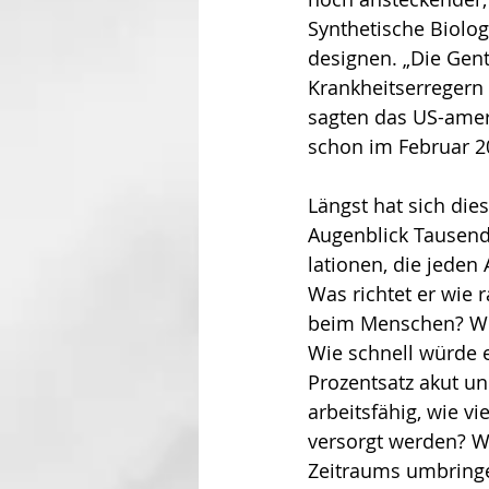
Synthetische Biologi
designen. „Die Gen­
Krankheitserregern 
sagten das US-ameri
schon im Februar 2
Längst hat sich die
Augenblick Tausend
lationen, die jeden
Was richtet er wie 
beim Menschen? Wie
Wie schnell würde e
Prozentsatz akut un
arbeitsfähig, wie vi
versorgt werden? W
Zeitraums umbrin­g