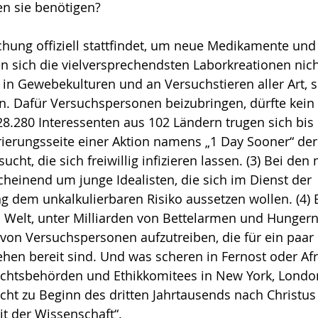
en sie benötigen?
schung offiziell stattfindet, um neue Medikamente und
en sich die vielversprechendsten Laborkreationen nich
 in Gewebekulturen und an Ver­suchstieren aller Art,
en. Dafür Versuchspersonen beizubringen, dürfte kein 
8.280 Interessenten aus 102 Ländern trugen sich bis M
rierungsseite einer Aktion namens „1 Day Sooner“ der
ucht, die sich frei­willig infizieren lassen. (3) Bei den
cheinend um junge Idealisten, die sich im Dienst der 
em unkalkulierbaren Risiko aus­set­zen wollen. (4) E
en Welt, unter Milliarden von Bettelarmen und Hunger
von Versuchspersonen aufzutreiben, die für ein paar
ehen bereit sind. Und was scheren in Fernost oder Afr
chtsbehörden und Ethik­komi­tees in New York, London
cht zu Beginn des dritten Jahrtausends nach Christus 
it der Wissenschaft“. 