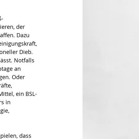
ß­
ieren, der 
affen. Dazu 
inigungskraft, 
nel­ler Dieb. 
sst. Notfalls 
otage an 
ügen. Oder 
äfte, 
ittel, ein BSL-
s in 
ie, 
pielen, dass 