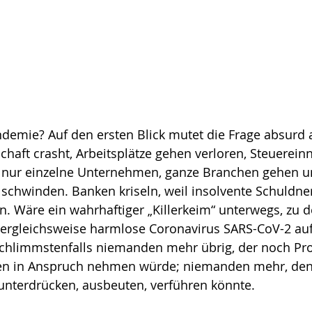
ndemie?
Auf den ersten Blick mutet die Frage absurd a
schaft crasht, Arbeits­plätze gehen verloren, Steuerei
 nur einzelne Unternehmen, ganze Branchen gehen unt
chwinden. Banken kriseln, weil insolvente Schuldner 
. Wäre ein wahrhaftiger „Killerkeim“ unter­wegs, zu 
r­gleichs­weise harmlose Coronavirus SARS-CoV-2 auf
 schlimmstenfalls niemanden mehr übrig, der noch Pr
gen in Anspruch nehmen würde; niemanden mehr, den
unterdrücken, ausbeuten, verführen könnte. 