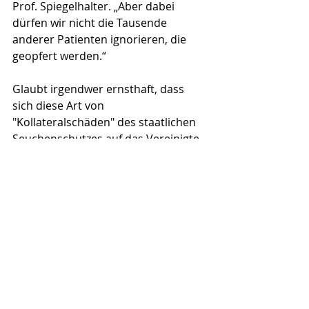
Prof. Spiegelhalter. „Aber dabei 
dürfen wir nicht die Tausende 
anderer Patienten ignorieren, die 
geopfert werden.“
Glaubt irgendwer ernsthaft, dass 
sich diese Art von 
"Kollateralschäden" des staatlichen 
Seuchenschutzes auf das Vereinigte 
Königreich beschränkt?
(Harald Wiesendanger)
Harald Wiesendanger
Coronavirus
Lockdown
David Spiegelhalter
Francesco Checchi
Exzess-Tote
Archiv