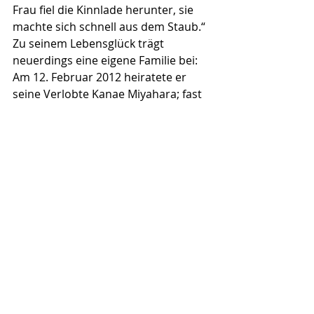
Frau fiel die Kinnlade herunter, sie 
machte sich schnell aus dem Staub.“
Zu seinem Lebensglück trägt 
neuerdings eine eigene Familie bei: 
Am 12. Februar 2012 heiratete er 
seine Verlobte Kanae Miya­hara; fast 
genau ein Jahr später, am 13. 
Februar 2013, kam ihr gemeinsamer 
Sohn Kiyoshi James Vujicic zur Welt - 
kerngesund.
Wozu lebt Nick? Was gibt seinem 