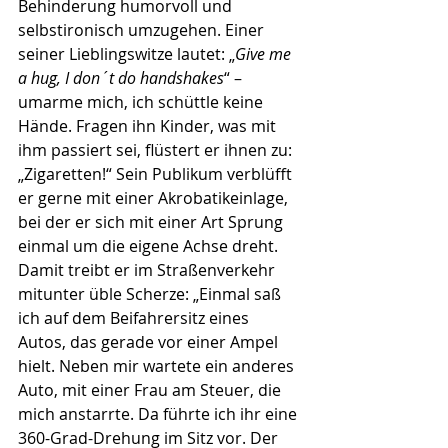
Behinderung humorvoll und 
selbstironisch umzugehen. Einer 
seiner Lieblingswitze lautet: „
Give me 
a hug, I don´t do handshakes
“ – 
umarme mich, ich schüttle keine 
Hände. Fragen ihn Kinder, was mit 
ihm passiert sei, flüstert er ihnen zu: 
„Zigaretten!“ Sein Publikum verblüfft 
er gerne mit einer Akrobatik­einlage, 
bei der er sich mit einer Art Sprung 
einmal um die eigene Achse dreht. 
Damit treibt er im Straßen­verkehr 
mitunter üble Scherze: „Ein­mal saß 
ich auf dem Beifahrersitz eines 
Autos, das gerade vor einer Ampel 
hielt. Neben mir wartete ein anderes 
Auto, mit einer Frau am Steuer, die 
mich anstarrte. Da führte ich ihr eine 
360-Grad-Drehung im Sitz vor. Der 